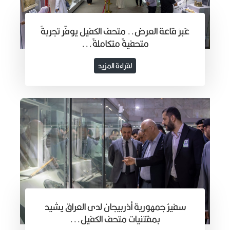
عَبرَ قاعة العرض.. متحف الكفيل يوفّر تجربةً
متحفيةً متكاملةً...
لقراءة المزيد
سفيرُ جمهورية أذربيجان لدى العراق يشيد
بمقتنيات متحف الكفيل...