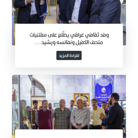
وفد ثقافي عراقي يطّلع على مقتنيات
متحف الكفيل ونفائسه ويشيد...
لقراءة المزيد