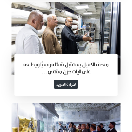
متحف الكفيل يستقبل قسًّا فرنسيًّا ويطلعه
على آليات خزن مقتني...
لقراءة المزيد