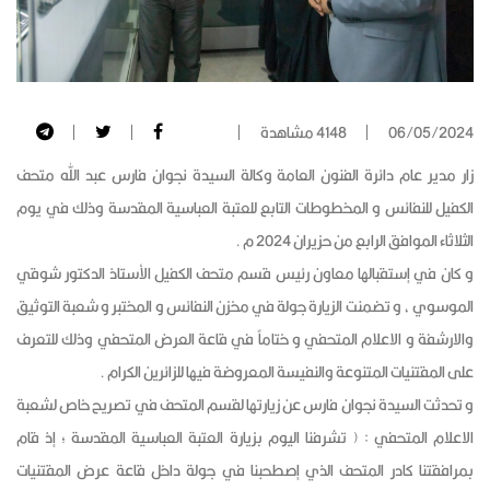
06/05/2024
4148 مشاهدة
زار مدير عام دائرة الفنون العامة وكالة السيدة نجوان فارس عبد الله متحف
الكفيل للنفائس و المخطوطات التابع للعتبة العباسية المقدسة وذلك في يوم
الثلاثاء الموافق الرابع من حزيران 2024 م .
و كان في إستقبالها معاون رئيس قسم متحف الكفيل الأستاذ الدكتور شوقي
الموسوي ، و تضمنت الزيارة جولة في مخزن النفائس و المختبر و شعبة التوثيق
والارشفة و الاعلام المتحفي و ختاماً في قاعة العرض المتحفي وذلك للتعرف
على المقتنيات المتنوعة والنفيسة المعروضة فيها للزائرين الكرام .
و تحدثت السيدة نجوان فارس عن زيارتها لقسم المتحف في تصريح خاص لشعبة
الاعلام المتحفي : ( تشرفنا اليوم بزيارة العتبة العباسية المقدسة ؛ إذ قام
بمرافقتنا كادر المتحف الذي إصطحبنا في جولة داخل قاعة عرض المقتنيات