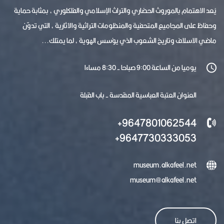
يُعد الاهتمام بالموروث الحضاري والتراث الإسلامي والفلكلوري ، بمثابة حماية
وحفاظ على المجاميع المتحفية والمنظومات التراثية والاثارية ، التي تدوّن
ماضي الاسلاف وتاريخ الشعوب الذي يؤسس الهوية ، لما يمتلك...
يوميا من الساعة 9:00 صباحا - 8:30 مساءا
العنوان العتبة العباسية المقدسة - باب القبلة
9647801062544+
9647730333053+
museum.alkafeel.net
museum@alkafeel.net
اتصل بنا