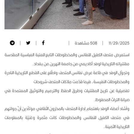
11/29/2025
508 مشاهدة
استعرض متحف الكفيل للنفائس والمخطوطات التابع للعتبة العباسية المقدسة
مقتنياته التاريخية لوفد أكاديمي من جامعة النهرين من بغداد.
وتجوّل الوفد في قاعة عرض نفائس المتحف واطّلع على القطع التاريخية النادرة
والمخطوطات النفيسة، فيما قدّمت مِلاكات المتحف شروحات
تفصيلية عن تاريخ المقتنيات وطرق الحفظ والترميم والتوثيق المعتمدة في
صيانة التراث المحفوظ.
وأشاد أعضاء الوفد باهتمام إدارة المتحف بالمخزون الثقافي مؤكّدين أنّ جولتهم
في متحف الكفيل للنفائس والمخطوطات كانت مثمرة وغنيّة بالمعلومات
التاريخية الثمينة.