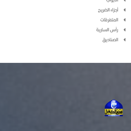
أجزاء الضريح
المتفرقات
رأس السارية
الصناديق