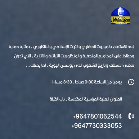
يُعد الاهتمام بالموروث الحضاري والتراث الإسلامي والفلكلوري ، بمثابة حماية
وحفاظ على المجاميع المتحفية والمنظومات التراثية والاثارية ، التي تدوّن
ماضي الاسلاف وتاريخ الشعوب الذي يؤسس الهوية ، لما يمتلك...
يوميا من الساعة 9:00 صباحا - 8:30 مساءا
العنوان العتبة العباسية المقدسة - باب القبلة
9647801062544+
9647730333053+