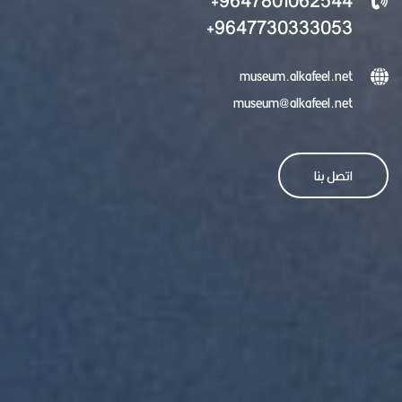
9647730333053+
museum.alkafeel.net
museum@alkafeel.net
اتصل بنا