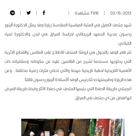
03/15/2013
7916 مشاهدة
شهد متحف الكفيل في العتبة العباسية المقدسة زيارة وفد يمثل الدكتورة ألينور
ردسون مديرة المعهد البريطاني لدراسة العراق في لندن والدكتورة لمياء
الكيلاني,
ثم قام الوفد بالتجول في أروقة المتحف للاطلاع على النفائس والقطع الاثرية
التي يحتويها مستمعاً لشرح من القائمين عليه عن مكوناته ومقتنياته ذات
الأهمية التاريخية لحقبة تاريخية مهمة والتي تحكي فترات زمنية مختلفة . وعن
هذه الزيارة وطبيعتها حدثنا رئيس الوفد ألأستاذة ألينور ردسون قائلتاً
أعجبتني طريقة الحفظ التي يتبعها المتحف في حفظ الآثار وايضا طريقة العرض
انها افضل من اي متحف في العراق.