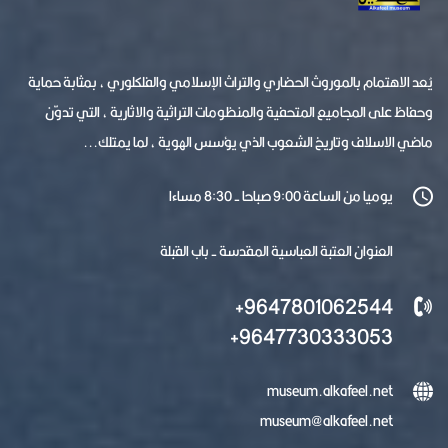
يُعد الاهتمام بالموروث الحضاري والتراث الإسلامي والفلكلوري ، بمثابة حماية
وحفاظ على المجاميع المتحفية والمنظومات التراثية والاثارية ، التي تدوّن
ماضي الاسلاف وتاريخ الشعوب الذي يؤسس الهوية ، لما يمتلك...
يوميا من الساعة 9:00 صباحا - 8:30 مساءا
العنوان العتبة العباسية المقدسة - باب القبلة
9647801062544+
9647730333053+
museum.alkafeel.net
museum@alkafeel.net