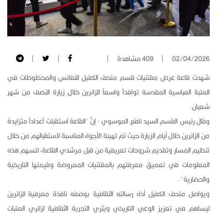
02/04/2026
409 مشاهدة
شهدت قاعة عرض مقتنيات قسم متحف الكفيل للنفائس والمخطوطات في
العتبة العباسية المقدسة توافداً واسعاً للزائرين خلال زيارة النصف من شهر
شعبان.
وقال رئيس القسم السيد نافع الموسوي : إنَّ "القاعة استقبلت أعداداً متزايدة
من الزائرين خلال أيام الزيارة حيث تم تهيئة الأجواء المناسبة لاستقبالهم من خلال
تنظيم المسار وتقديم شروحات تعريفية من قبل مرشدي القاعة؛ لتسهم هذه
المعلومات في تعميق معرفتهم بالمقتنيات المعروضة وقيمتها التاريخية
والحضارية" .
ويواصل متحف الكفيل أداء رسالته الثقافية بوصفه نافذة معرفية للزائرين
ليساهم في تعزيز الوعي التاريخي ويثري التجربة الثقافية لزائري العتبات