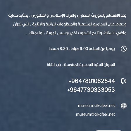
يُعد الاهتمام بالموروث الحضاري والتراث الإسلامي والفلكلوري ، بمثابة حماية
وحفاظ على المجاميع المتحفية والمنظومات التراثية والاثارية ، التي تدوّن
ماضي الاسلاف وتاريخ الشعوب الذي يؤسس الهوية ، لما يمتلك...
يوميا من الساعة 9:00 صباحا - 8:30 مساءا
العنوان العتبة العباسية المقدسة - باب القبلة
9647801062544+
9647730333053+
museum.alkafeel.net
museum@alkafeel.net