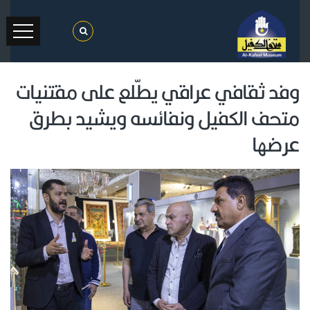
وفد ثقافي عراقي يطّلع على مقتنيات
متحف الكفيل ونفائسه ويشيد بطرق
عرضها