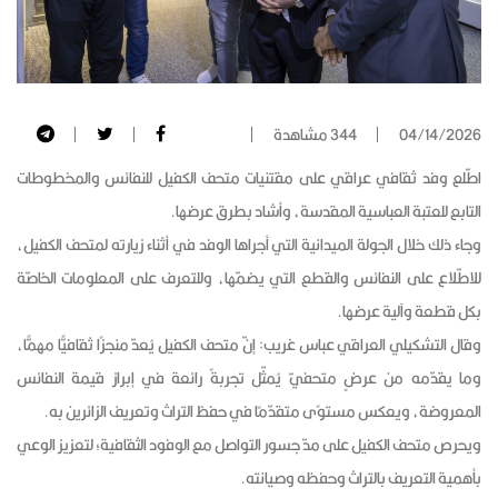
04/14/2026
344 مشاهدة
اطّلع وفد ثقافي عراقي على مقتنيات متحف الكفيل للنفائس والمخطوطات
التابع للعتبة العباسية المقدسة، وأشاد بطرق عرضها.
وجاء ذلك خلال الجولة الميدانية التي أجراها الوفد في أثناء زيارته لمتحف الكفيل،
للاطّلاع على النفائس والقطع التي يضمّها، وللتعرف على المعلومات الخاصّة
بكل قطعة وآلية عرضها.
وقال التشكيلي العراقي عباس غريب: إنّ متحف الكفيل يُعدّ منجزًا ثقافيًّا مهمًّا،
وما يقدّمه من عرضٍ متحفيّ يُمثّل تجربةً رائعة في إبراز قيمة النفائس
المعروضة، ويعكس مستوًى متقدّمًا في حفظ التراث وتعريف الزائرين به.
ويحرص متحف الكفيل على مدّ جسور التواصل مع الوفود الثقافية؛ لتعزيز الوعي
بأهمية التعريف بالتراث وحفظه وصيانته.