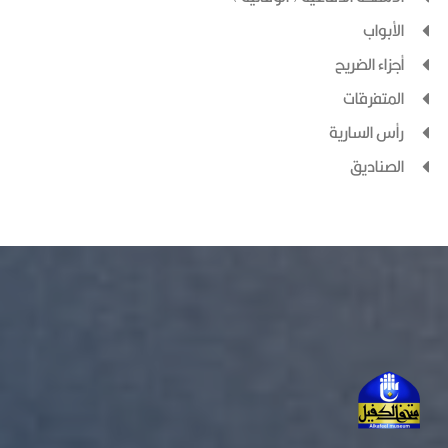
الأبواب
أجزاء الضريح
المتفرقات
رأس السارية
الصناديق