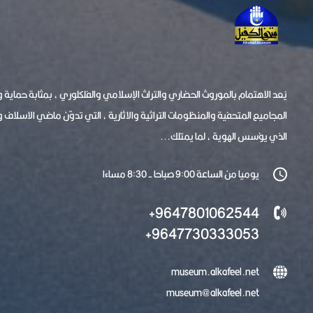
يُعد الاهتمام بالموروث الحضاري والتراث الإسلامي والفلكلوري ، بمثابة حماية
المجاميع المتحفية والمنظومات التراثية والاثارية ، التي تدوّن ماضي الاسلاف 
الذي يؤسس الهوية ، لما يمتلك...
يوميا من الساعة 9:00 صباحا - 8:30 مساءا
9647801062544+
9647730333053+
museum.alkafeel.net
museum@alkafeel.net