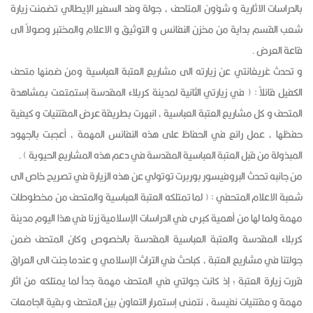
بالدراسات الاثارية و شؤون المتاحف ، جولة وفد السفير الإيطالي تضمنت زيارة
شعب القسم بداية من مخزن النفائس و التوثيق و الاعلام والمختبر وصولاً الى
قاعة العرض .
و تحدث غريغانتي عن زيارته الى مشاريع العتبة العباسية ومن ضمنها متحف
الكفيل قائلاً : ( في زيارتي الثانية لمدينة كربلاء المقدسة إستمتعت بمشاهدة
المتحف و كل مشاريع العتبة العباسية ، انبهرت بطريقة عرض المقتنيات و كيفية
حفظها ، عمل رائع في الحفاظ على هذه النفائس المهمة ، أعجبت بالجهود
المبذولة من قبل العتبة العباسية المقدسة في دعم هذه المشاريع الحيوية ) .
من جانبه تحدث البروفيسور بوربرت توتولي عن هذه الزيارة في تصريح خاص الى
شعبة الاعلام المتحفي : ( لما تمتلكه العتبة العباسية والمتحف من مخطوطات
مهمة ولما لها من أهمية كبرى في الدراسات الإسلامية زرنا في هذا اليوم مدينة
كربلاء المقدسة والعتبة العباسية المقدسة بالخصوص وكان المتحف ضمن
جولتنا في مشاريع العتبة ، كباحث في التراث الإسلامي و عندما جئت الى العراق
قررت زيارة العتبة ؛ إذ كانت جولتي في المتحف مهمة جداً لما يمتلكه من اثار
مهمة و مقتنيات نفيسة ، نتمنى إستمرار التعاون بين المتحف و بقية الجامعات