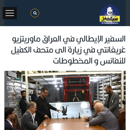
السفير الإيطالي في العراق ماوريتزيو
غريغانتي في زيارة الى متحف الكفيل
للنفائس و المخطوطات