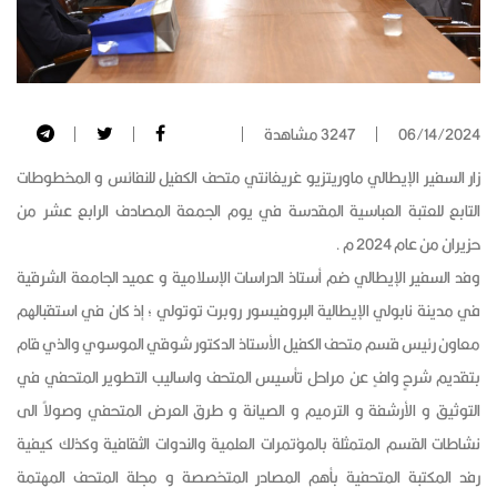
06/14/2024
3247 مشاهدة
زار السفير الإيطالي ماوريتزيو غريغانتي متحف الكفيل للنفائس و المخطوطات
التابع للعتبة العباسية المقدسة في يوم الجمعة المصادف الرابع عشر من
حزيران من عام 2024 م .
وفد السفير الإيطالي ضم أستاذ الدراسات الإسلامية و عميد الجامعة الشرقية
في مدينة نابولي الإيطالية البروفيسور روبرت توتولي ؛ إذ كان في استقبالهم
معاون رئيس قسم متحف الكفيل الأستاذ الدكتور شوقي الموسوي والذي قام
بتقديم شرحٍ وافٍ عن مراحل تأسيس المتحف واساليب التطوير المتحفي في
التوثيق و الأرشفة و الترميم و الصيانة و طرق العرض المتحفي وصولاً الى
نشاطات القسم المتمثلة بالمؤتمرات العلمية والندوات الثقافية وكذلك كيفية
رفد المكتبة المتحفية بأهم المصادر المتخصصة و مجلة المتحف المهتمة