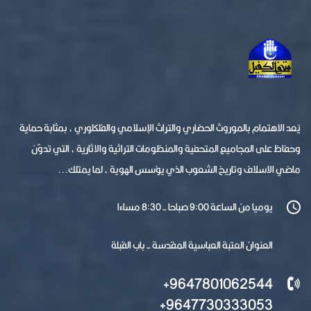
يُعد الاهتمام بالموروث الحضاري والتراث الإسلامي والفلكلوري ، بمثابة حماية
وحفاظ على المجاميع المتحفية والمنظومات التراثية والاثارية ، التي تدوّن
ماضي الاسلاف وتاريخ الشعوب الذي يؤسس الهوية ، لما يمتلك...
يوميا من الساعة 9:00 صباحا - 8:30 مساءا
العنوان العتبة العباسية المقدسة - باب القبلة
9647801062544+
9647730333053+