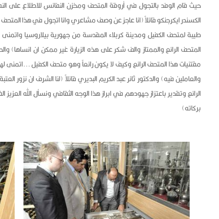
حيث قام الوفد بالتجول في أروقة المتحف ومخزن النفائس للاطلاع على النفا
الكسندر ايكرجنكو قائلاً (انا عاجز عن وصف مشاعري وانا اتجول في هذا المتحف ال
طيبة لمتحف الكفيل ومدينة كربلاء المقدسة من جهورية بيلاروسيا واتمنى ال
المتحف الرائع والممتاز والف شكر على هذه الزيارة غير ممكن ان انساها) وا
مقتنيات هذا المتحف الرائع وكيف لا يكون رائعاً وهو متحف الكفيل ...اتمنى ل
والعاملين فيه) والدكتور ثائر عبد الكريم البديري قائلاً (لنا الشرف ان نزور ال
الرائع وتقدير باعتزاز جهودهم في ابراز هذا الوجه الثقافي ونسأل الله العزيز ا
بركاته)