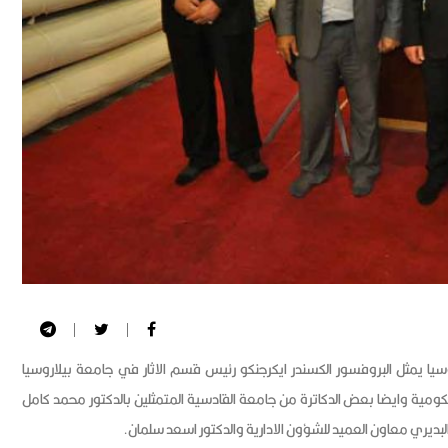
يا يمثل البروفسور الكسندر ايكرجنكو رئيس قسم الاثار في جامعة بيلاروسيا
لحكومية وايضا بعض الدكاترة من جامعة القادسية المتمثلين بالدكتور محمد كامل
البديري معاون العميد للشؤون الادارية والدكتور اسعد سلمان.