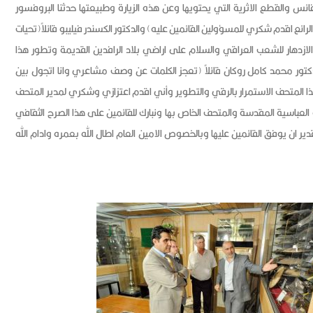
ئس والقطع الاثرية التي يحتويها وعن هذه الزيارة وطبيعتها حدثنا البروفسور
رائع اقدم شكري للمسؤولين القائمين عليه) والدكتور الكسندر فيليبو قائلاً(تحيات
ازدهار للشعب العراقي والسلام على اراضي بلاد الرافدين القديمة وتطور هذا
لدكتور محمد كامل روكان قائلاً (تعجز الكلمات عن وصف مشاعري وانا اتجول بين
هذا المتحف الاستمرار بالرقي والتطوير وأني اقدم اعتزازي وشكري لمدير المتحف
عتبة العباسية المقدسة والمتحف الخاص بها ونبارك للقائمين على هذا الصرح الثقافي
لقدير ان يوفق القائمين عليها وبالخصوص الامين العام اطال الله بعمره وادام الله