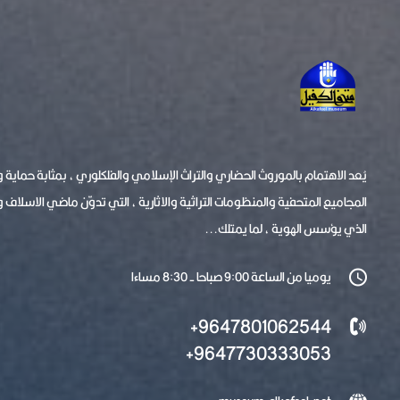
يُعد الاهتمام بالموروث الحضاري والتراث الإسلامي والفلكلوري ، بمثابة حماية
المجاميع المتحفية والمنظومات التراثية والاثارية ، التي تدوّن ماضي الاسلاف 
الذي يؤسس الهوية ، لما يمتلك...
يوميا من الساعة 9:00 صباحا - 8:30 مساءا
9647801062544+
9647730333053+