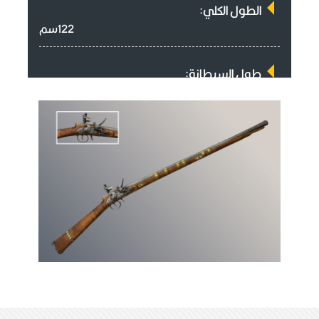
الطول الكلي:
122سم
طول السبطانة:
80,5سم
وزن القطعة:
2581كيلوغرام
آلية العمل:
حجر القدح
سمك الفوهة:
2,3سم