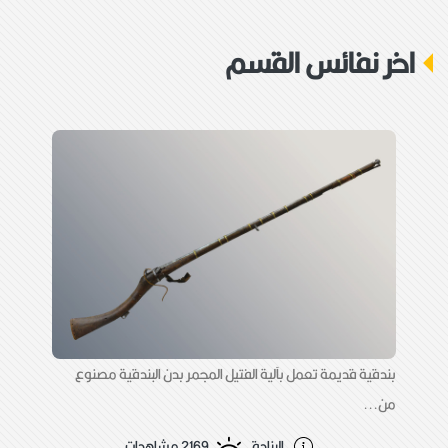
طول المقبض:
41,5
اخر نفائس القسم
جهة الورود:
اهداء
وصف القطعة:
بندقية قديمة تعمل بآلية حجر القدح بدن البندقية
مصنوع من الخشب مطعم بالمينا والعاج والصدف
أما السبطانة فهي مصنوعة من الحديد عليها
نقوش وزخارف ومثبته بالبدن بعدة حلقات نحاسية
تاريخ صناعتها 1801م
بندقية قديمة تعمل بآلية الفتيل المجمر بدن البندقية مصنوع
من...
البنادق
2169 مشاهدات