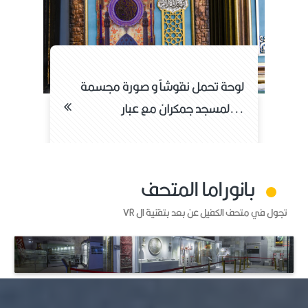
لوحة تحمل قطعة من الرخام و قطعة
ل
من السجاد الخاص بم...
لمسجد
بانوراما المتحف
تجول في متحف الكفيل عن بعد بتقنية ال VR