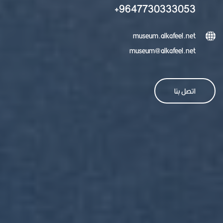
9647730333053+
museum.alkafeel.net
museum@alkafeel.net
اتصل بنا