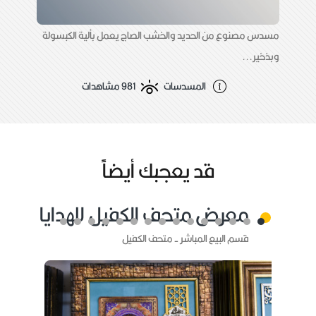
مسدس مصنوع من الحديد والخشب الصاج يعمل بألية الكبسولة
وبذخير...
المسدسات
981 مشاهدات
قد يعجبك أيضاًً
معرض متحف الكفيل للهدايا
قسم البيع المباشر - متحف الكفيل