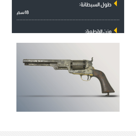
طول السبطانة:
18سم
وزن القطعة:
1,29كيلو غرام
سمك الفوهه:
1سم
طول القبضة:
12سم
آلية العمل:
الكبسولة