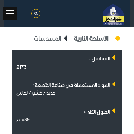
الاسلحة النارية
المسدسات
التسلسل :
2173
المواد المستعملة في صناعة القطعة:
حديد / خشب / نحاس
الطول الكلي:
39سم