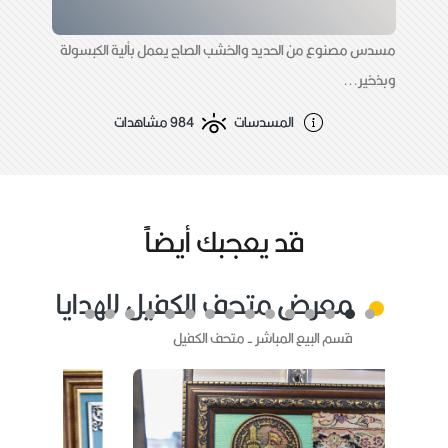
مسدس مصنوع من الحديد والخشب الصاج يعمل بألية الكبسولة
وبذخير...
المسدسات
984 مشاهدات
قد يعجبك أيضاًً
معرض متحف الكفيل للهدايا
قسم البيع المباشر - متحف الكفيل