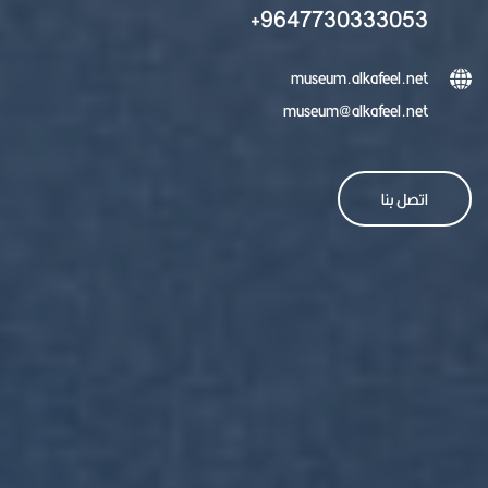
9647730333053+
museum.alkafeel.net
museum@alkafeel.net
اتصل بنا