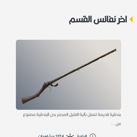
جهة الورود:
اهداء
اخر نفائس القسم
وصف القطعة:
مسدس قديم يعمل بآلية الكبسولة القبضة من
الخشب السبطانة والبدن من الحديد المطعم
بالنحاس وكذلك اعلى القبضة واسفلها اما السبطانة
وغرفة الاطلاق فهي من الحديد عليها زخارف
ونقوش نباتية وكتب عليها cold tatent
بندقية قديمة تعمل بآلية الفتيل المجمر بدن البندقية مصنوع
من...
البنادق
2174 مشاهدات