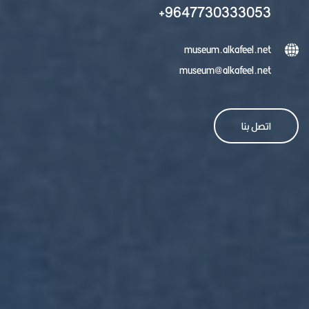
9647730333053+
museum.alkafeel.net
museum@alkafeel.net
اتصل بنا