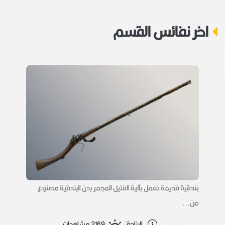
جهة الورود:
اهداء
اخر نفائس القسم
وصف القطعة:
بندقيه قديمة تعمل بآلية حجر القدح بدن البندقية
مصنوع من الخشب مطعم بالعاج وصفائح من
النحاس اما السبطانة والمرود فهو من الحديد
بندقية قديمة تعمل بآلية الفتيل المجمر بدن البندقية مصنوع
من...
البنادق
2169 مشاهدات