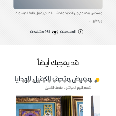
مسدس مصنوع من الحديد والخشب الصاج يعمل بألية الكبسولة
وبذخير...
المسدسات
981 مشاهدات
قد يعجبك أيضاًً
معرض متحف الكفيل للهدايا
قسم البيع المباشر - متحف الكفيل