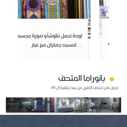
لوحة تحمل قطعة من الرخام و قطعة
ل
من السجاد الخاص بم...
لمسج
بانوراما المتحف
تجول في متحف الكفيل عن بعد بتقنية ال VR