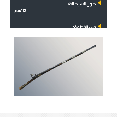
طول السبطانة:
112سم
وزن القطعة:
2794كيلو غرام
آلية العمل:
حجر القدح
سمك الفوهة:
1,7سم
طول المقبض:
35سم