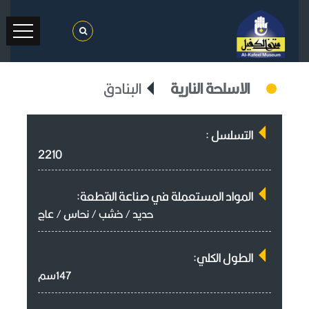
الاسلحة النارية
البنادق
التسلسل :
2210
المواد المستعملة في صناعة القطعة:
حديد / خشب / نحاس / عاج
الطول الكلي:
147سم