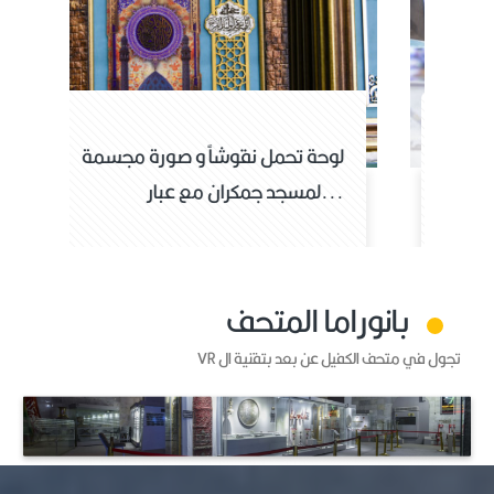
لوحة تحمل قطعة من الرخام و قطعة
ل
من السجاد الخاص بم...
لمسج
بانوراما المتحف
تجول في متحف الكفيل عن بعد بتقنية ال VR