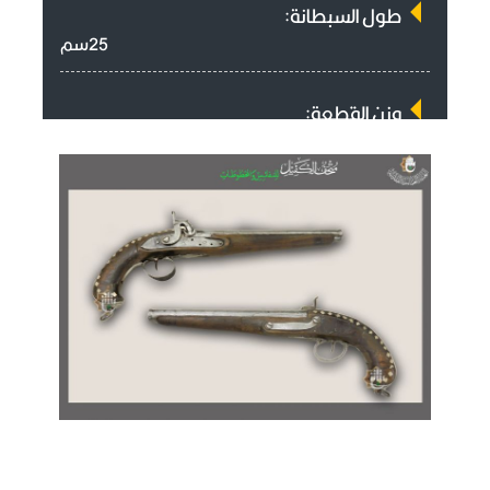
طول السبطانة:
25سم
وزن القطعة:
881غرام
سمك الفوهه:
1,5سم
طول القبضة:
14سم
آلية العمل:
الكبسولة