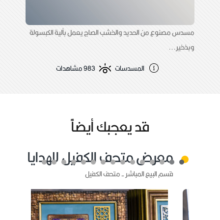
مسدس مصنوع من الحديد والخشب الصاج يعمل بألية الكبسولة
وبذخير...
المسدسات
983 مشاهدات
قد يعجبك أيضاًً
معرض متحف الكفيل للهدايا
قسم البيع المباشر - متحف الكفيل