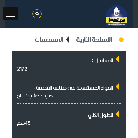
الاسلحة النارية
المسدسات
التسلسل :
2172
المواد المستعملة في صناعة القطعة:
حديد / خشب / عاج
الطول الكلي:
45سم