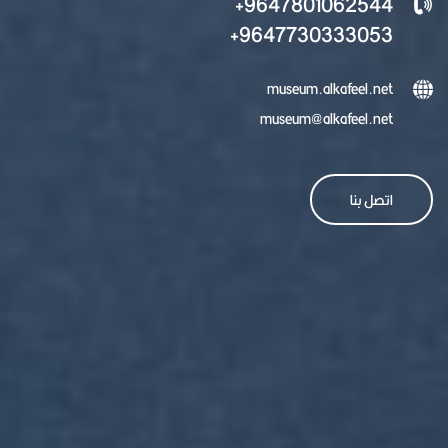
9647801062544+
9647730333053+
museum.alkafeel.net
museum@alkafeel.net
اتصل بنا