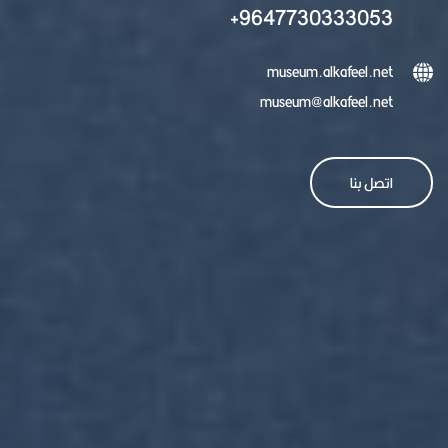
9647730333053+
museum.alkafeel.net
museum@alkafeel.net
اتصل بنا