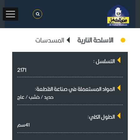
الاسلحة النارية
المسدسات
التسلسل :
2171
المواد المستعملة في صناعة القطعة:
حديد / خشب / عاج
الطول الكلي:
41سم