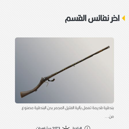
جهة الورود:
اهداء
اخر نفائس القسم
وصف القطعة:
مسدس قديم يعمل بآلية الكبسولة بدن المسدس
من الخشب محلى بقطع من العاج اما السبطانة
فهي من الحديد عليها زخارف مثبتة في بدن بحلقة
معدنية وتمتاز بكبر حجم الفوهة من الامام
بندقية قديمة تعمل بآلية الفتيل المجمر بدن البندقية مصنوع
من...
البنادق
2173 مشاهدات