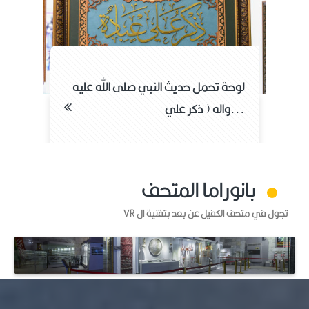
لوحة تحمل نقشاً لآية الكرسي المباركة
ل
واله
بانوراما المتحف
تجول في متحف الكفيل عن بعد بتقنية ال VR