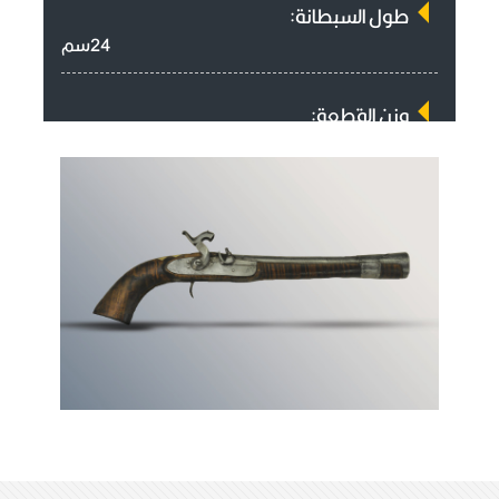
طول السبطانة:
24سم
وزن القطعة:
704غرام
سمك الفوهه:
3سم
طول القبضة:
10سم
آلية العمل:
الكبسولة