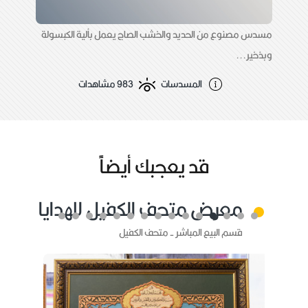
مسدس مصنوع من الحديد والخشب الصاج يعمل بألية الكبسولة
وبذخير...
المسدسات
983 مشاهدات
قد يعجبك أيضاًً
معرض متحف الكفيل للهدايا
قسم البيع المباشر - متحف الكفيل