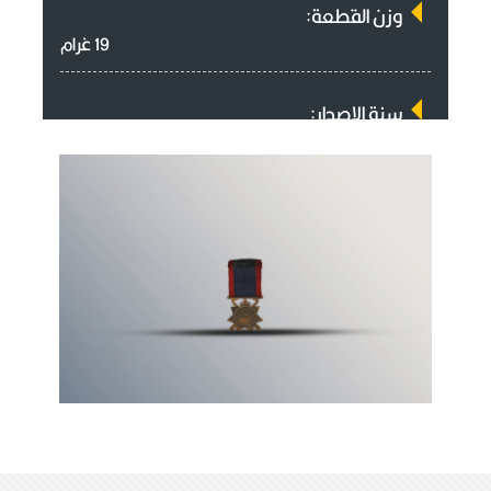
وزن القطعة:
19 غرام
سنة الاصدار:
1371 هـ / 1952 م
جهة الورود:
هدايا ونذور
وصف القطعة:
نوط الشرطة للخدمة العامة مصنوع من النحاس
بشكل شعاعي موضوع على عصاوين متقاطعتين
يبرز طرفاهما من بين الاشعة من اعلى ومن
الأسفل ونقطة التقاطع من الاعلى تاج عراقي
تتصل بقطعة معدنية مستطيلة وفي الوسط