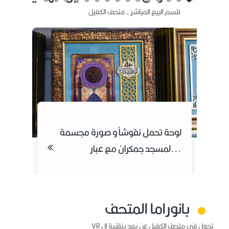
قسم البيع المباشر - متحف الكفيل
لوحة تحمل نقوشاً و صورة مجسمة
ل
لمسجد جمكران مع عبار...
إ
بانوراما المتحف
تجول في متحف الكفيل عن بعد بتقنية ال VR