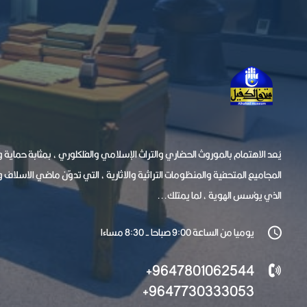
يُعد الاهتمام بالموروث الحضاري والتراث الإسلامي والفلكلوري ، بمثابة حماية
المجاميع المتحفية والمنظومات التراثية والاثارية ، التي تدوّن ماضي الاسلاف 
الذي يؤسس الهوية ، لما يمتلك...
يوميا من الساعة 9:00 صباحا - 8:30 مساءا
9647801062544+
9647730333053+