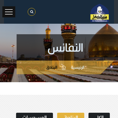
النفائس
الرئيسية
البنادق
الكل
البنادق
المسدسات