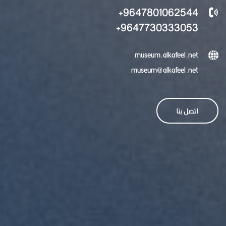
9647801062544+
9647730333053+
museum.alkafeel.net
museum@alkafeel.net
اتصل بنا