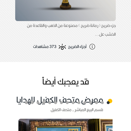
جزء ضريح ( رمانة ضريح ) مصنوعة من الذهب والقاعدة من
الخشب عل...
أجزاء الضريح
373 مشاهدات
قد يعجبك أيضاًً
معرض متحف الكفيل للهدايا
قسم البيع المباشر - متحف الكفيل