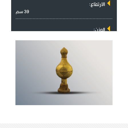
الارتفاع:
39 سم
الوزن:
2548 غم
تأريخ الصنع:
1281 هـ
جهة الورود:
هدايا ونذور
وصف القطعة:
جزء ضريح ( رمانة ضريح ) مصنوعة من الذهب
والقاعدة من الخشب على شكل منارة عليها طرتين