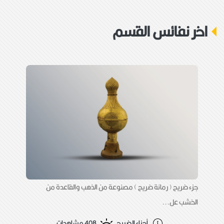
الاولى كتب ( وقف حضرت عباس ابن امير المؤمنين
عليه السلام لعنة الله على من يبيعه و يشتريه )
اخر نفائس القسم
والثانية (مائه ثلاث عشر مثقال) و عليها زخارف
هندسية و نباتية
جزء ضريح ( رمانة ضريح ) مصنوعة من الذهب والقاعدة من
الخشب عل...
أجزاء الضريح
408 مشاهدات