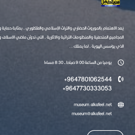
يُعد الاهتمام بالموروث الحضاري والتراث الإسلامي والفلكلوري ، بمثابة حماية
المجاميع المتحفية والمنظومات التراثية والاثارية ، التي تدوّن ماضي الاسلاف 
الذي يؤسس الهوية ، لما يمتلك...
يوميا من الساعة 9:00 صباحا - 8:30 مساءا
9647801062544+
9647730333053+
museum.alkafeel.net
museum@alkafeel.net