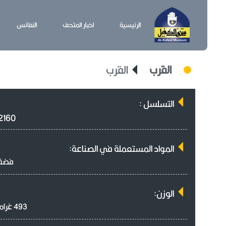
الرئيسية
اخبار المتحف
النفائس
القرب
القرب
التسلسل :
2160
المواد المستعملة في الصناعة:
فضة
الوزن:
493 غرام