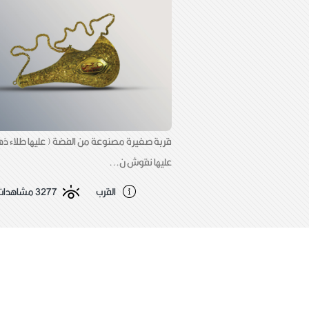
احد وجهيها كتابة قوامها ( ياعباس ) وعلى الوجه الاخر ( يا
سكينة ) فم القربة مغلق بقطعة معدنية نصف كروية
قابلة للفتح وعلى جانبي القربة سلسلة من الفضة .
قربة صغيرة مصنوعة من الفضة ( عليها طلاء ذه
عليها نقوش ن...
القرب
3277 مشاهدات