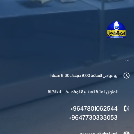
...
يوميا من الساعة 9:00 صباحا - 8:30 مساءا
العنوان العتبة العباسية المقدسة - باب القبلة
9647801062544+
9647730333053+
museum.alkafeel.net