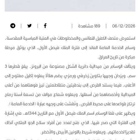
06/12/2026
189 مشاهدة
استعرض متحف الكفيل للنفائس والمخطوطات في العتبة العباسية المقدسة،
وسام الخدمة العامة العائد إلى فترة الملك فيصل الأول، الذي يوثق مرحلة
مبكرة من تاريخ العراق.
ويتألف الوسام من ميدالية دائرية الشكل مصنوعة من البرونز، يبلغ قطرها 3
سم، ويزدان وجهها بتكوين زخرفي ورمزي يضم هلالًا يعلوه إكليل مفتوح إلى
الأعلى، فيما يستند القرص إلى بندقيتين متقاطعتين تبرز فوهتاهما من أعلى
الميدالية وأخمصاهما من أسفلها، ويعلوه شعاع مؤلف من تسعة أسنة رماح
ترتكز قواعدها على محيط القرص، ونُقشت على وجهه عبارة (الخدمة العامة).
ويظهر على قفا الوسام اسم الملك فيصل الأول مع التاريخ 1344هـ، في إشارة
إلى الفترة التي صدر فيها، الذي مُنح لعدد من أفراد سلاح الجو الملكي آنذاك
تقديرًا لخدماتهم، ويعلوه شريط باللونين الأبيض والأخضر.