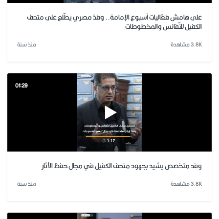
على هامش فعّاليات أسبوع الإمامة.. وفدٌ مصري يطّلع على متحف
الكفيل للنّفائس والمخطوطات
3.8K مشاهدة
منذ سنة
01:29
وفد متخصص يشيد بجهود متحف الكفيل في مجال حفظ الآثار
3.8K مشاهدة
منذ سنة