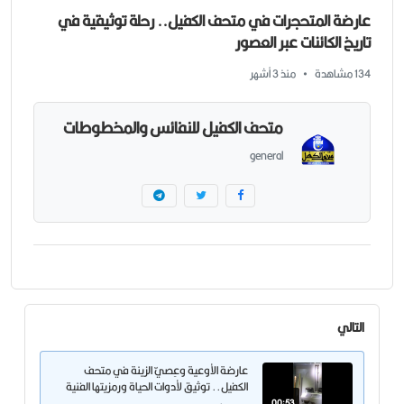
عارضة المتحجرات في متحف الكفيل.. رحلة توثيقية في
تاريخ الكائنات عبر العصور
134 مشاهدة
•
منذ 3 أشهر
متحف الكفيل للنفائس والمخطوطات
general
التالي
عارضة الأوعية وعِصيّ الزينة في متحف
الكفيل.. توثيق لأدوات الحياة ورمزيتها الفنية
00:53